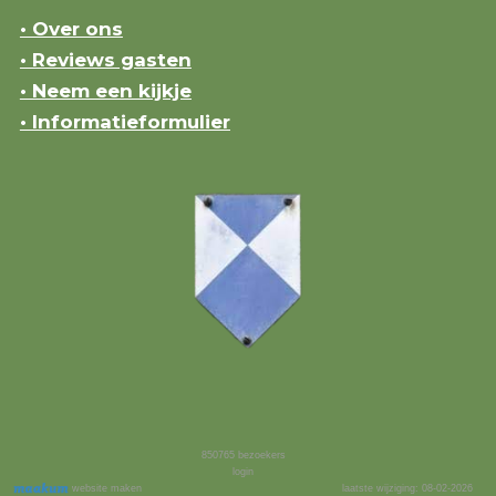
• Over ons
• Reviews gasten
• Neem een kijkje
• Informatieformulier
850765
bezoekers
login
website maken
laatste wijziging: 08-02-2026