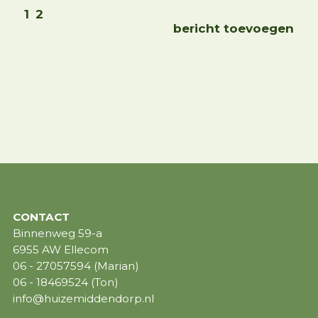
1
2
bericht toevoegen
CONTACT
Binnenweg 59-a
6955 AW Ellecom
06 - 27057594 (Marian)
06 - 18469524 (Ton)
info@huizemiddendorp.nl